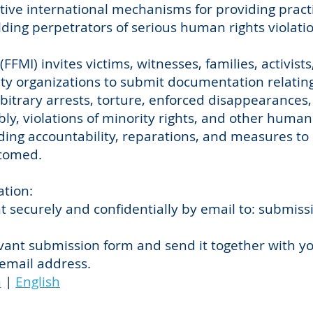
ective international mechanisms for providing pract
lding perpetrators of serious human rights violati
FFMI) invites victims, witnesses, families, activists
iety organizations to submit documentation relatin
rbitrary arrests, torture, enforced disappearances
y, violations of minority rights, and other human
ng accountability, reparations, and measures to
lcomed.
tion:
 securely and confidentially by email to:
submiss
vant submission form and send it together with y
email address.
n
|
English